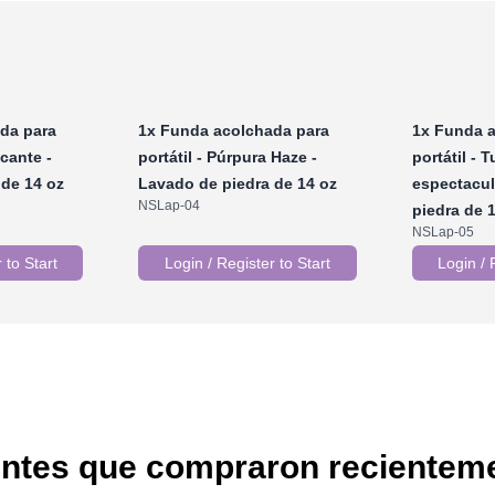
da para
1x
Funda acolchada para
1x
Funda a
cante -
portátil - Púrpura Haze -
portátil - 
 de 14 oz
Lavado de piedra de 14 oz
espectacul
NSLap-04
piedra de 
NSLap-05
 to Start
Login / Register to Start
Login / 
entes que compraron recientem