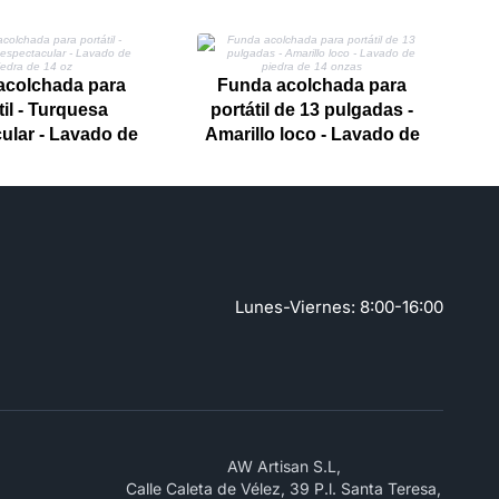
acolchada para
Funda acolchada para
til - Turquesa
portátil de 13 pulgadas -
ular - Lavado de
Amarillo loco - Lavado de
dra de 14 oz
piedra de 14 onzas
Lunes-Viernes: 8:00-16:00
AW Artisan S.L,
Calle Caleta de Vélez, 39 P.l. Santa Teresa,