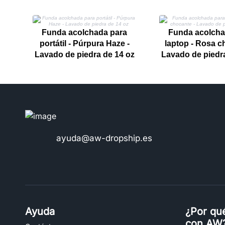
Funda acolchada para
Funda acolcha
portátil - Púrpura Haze -
laptop - Rosa c
Lavado de piedra de 14 oz
Lavado de piedra
ayuda@aw-dropship.es
Ayuda
¿Por qu
con AW