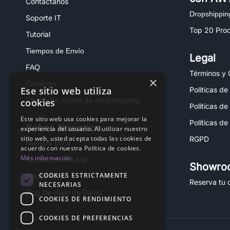
Contáctanos
Dropshippin
Soporte IT
Top 20 Pro
Tutorial
Tiempos de Envío
Legal
FAQ
Términos y 
×
Catálogo
Ese sitio web utiliza
Políticas de
Centro de ayuda de dropshipping
cookies
Políticas de
Este sitio web usa cookies para mejorar la
Políticas de
Sobre Nosotros
experiencia del usuario. Al utilizar nuestro
sitio web, usted acepta todas las cookies de
RGPD
Nuestra Ética
acuerdo con nuestra Política de cookies.
Más información
Comienzos de AW
Showro
COOKIES ESTRICTAMENTE
Efecto Fénix
Reserva tu c
NECESARIAS
Blog de Viaje de David
COOKIES DE RENDIMIENTO
COOKIES DE PREFERENCIAS