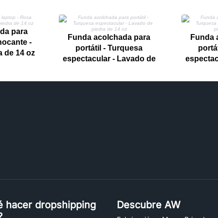
da para
Funda acolchada para
Funda 
hocante -
portátil - Turquesa
portá
 de 14 oz
espectacular - Lavado de
espectac
piedra de 14 oz
pie
é hacer dropshipping
Descubre AW
?