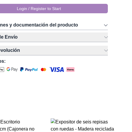
Login / Register to Start
ones y documentación del producto
de Envío
evolución
os:
Me
pl