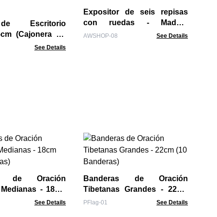
Expositor de seis repisas
AWS
con ruedas - Madera
e Escritorio
reciclada
5cm (Cajonera no
AWSHOP-08
See Details
See Details
P
Tib
PFl
s de Oración
Banderas de Oración
 Medianas - 18cm
Tibetanas Grandes - 22cm
ras)
(10 Banderas)
See Details
PFlag-01
See Details