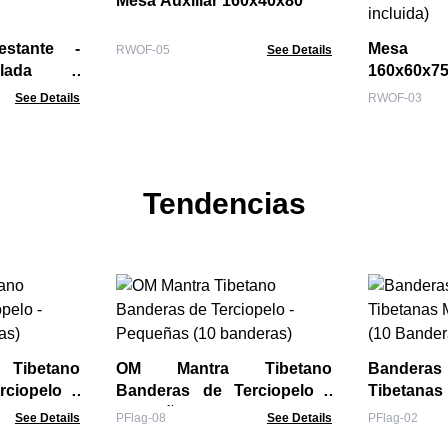
Mesa Auxiliar 160x40x80
estante -
Mesa d
RWOF-05
See Details
clada -
160x60x7
incluida)
See Details
RWOF-03
Tendencias
ibetano
OM Mantra Tibetano
Bandera
ciopelo -
Banderas de Terciopelo -
Tibetanas
ras)
Pequeñas (10 banderas)
(10 Bande
See Details
PFlag-08
See Details
PFlag-02