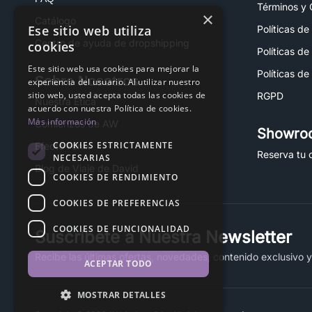
Términos y 
×
Catálogo
Ese sitio web utiliza
Políticas de
Centro de ayuda de dropshipping
cookies
Políticas de
Este sitio web usa cookies para mejorar la
Políticas de
Sobre Nosotros
experiencia del usuario. Al utilizar nuestro
sitio web, usted acepta todas las cookies de
RGPD
Nuestra Ética
acuerdo con nuestra Política de cookies.
Más información
Comienzos de AW
Showro
COOKIES ESTRICTAMENTE
Efecto Fénix
Reserva tu c
NECESARIAS
Blog de Viaje de David
COOKIES DE RENDIMIENTO
COOKIES DE PREFERENCIAS
COOKIES DE FUNCIONALIDAD
Suscríbete a Nuestra Newsletter
Recibe las últimas ofertas, novedades, contenido exclusivo 
ACEPTAR TODO
MOSTRAR DETALLES