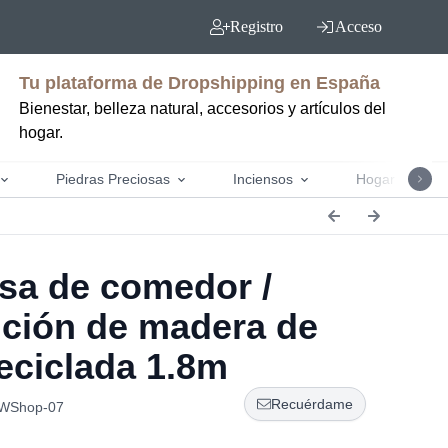
Registro
Acceso
Tu plataforma de Dropshipping en España
Bienestar, belleza natural, accesorios y artículos del
hogar.
Piedras Preciosas
Inciensos
Hogar y jardín
a de comedor /
ición de madera de
reciclada 1.8m
Recuérdame
AWShop-07