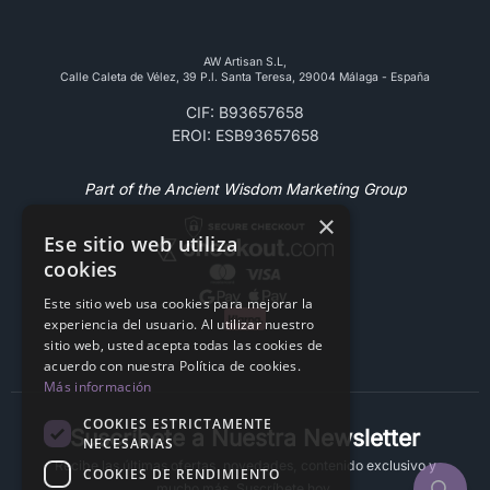
AW Artisan S.L,
Calle Caleta de Vélez, 39 P.l. Santa Teresa, 29004 Málaga - España
CIF: B93657658
EROI: ESB93657658
Part of the Ancient Wisdom Marketing Group
×
Ese sitio web utiliza
cookies
Este sitio web usa cookies para mejorar la
experiencia del usuario. Al utilizar nuestro
sitio web, usted acepta todas las cookies de
acuerdo con nuestra Política de cookies.
Más información
COOKIES ESTRICTAMENTE
Suscríbete a Nuestra Newsletter
NECESARIAS
Recibe las últimas ofertas, novedades, contenido exclusivo y
COOKIES DE RENDIMIENTO
mucho más. Suscríbete hoy.