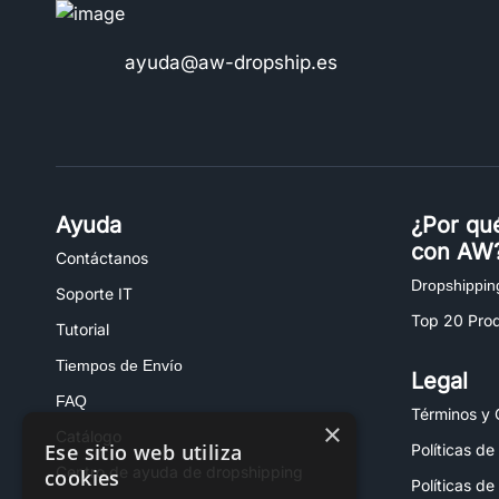
ayuda@aw-dropship.es
Ayuda
¿Por qu
con AW
Contáctanos
Dropshippin
Soporte IT
Top 20 Pro
Tutorial
Tiempos de Envío
Legal
FAQ
Términos y 
×
Catálogo
Ese sitio web utiliza
Políticas de
Centro de ayuda de dropshipping
cookies
Políticas de