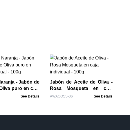
- 1
AWA
70
Sol
Art
aranja - Jabón de
Jabón de Aceite de Oliva -
Oliva puro en caja
Rosa Mosqueta en caja
 - 100g
individual - 100g
See Details
AWACOSS-06
See Details