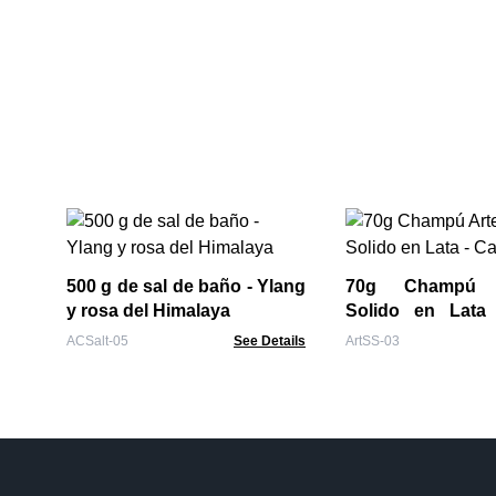
500 g de sal de baño - Ylang
70g Champú A
y rosa del Himalaya
Solido en Lata 
Seco
ACSalt-05
See Details
ArtSS-03