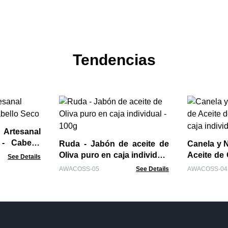
Tendencias
rtesanal
- Cabello
Ruda - Jabón de aceite de
Canela y N
Oliva puro en caja individual
Aceite de 
See Details
- 100g
individual
AWACOSS-05
See Details
AWACOSS-04