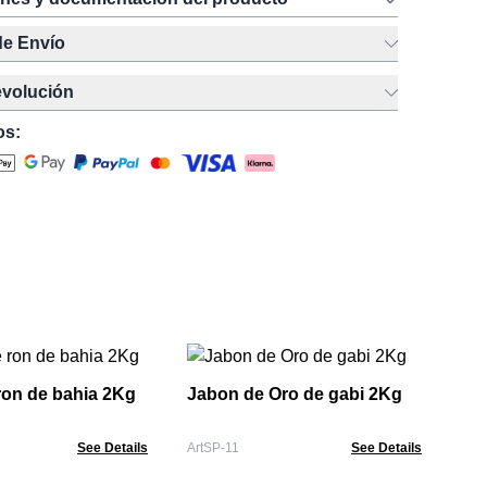
de Envío
evolución
os:
ron de bahia 2Kg
Jabon de Oro de gabi 2Kg
Ru
See Details
ArtSP-11
See Details
Oli