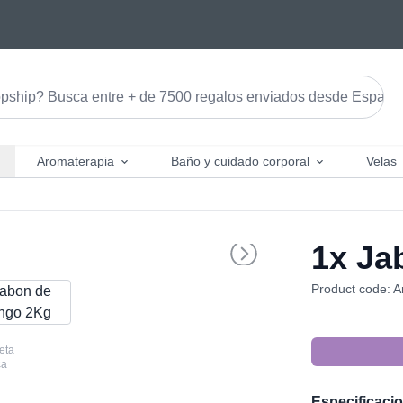
Aromaterapia
Baño y cuidado corporal
Velas
1x
Jab
Product code: A
eta
ca
Especificaci