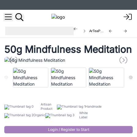
Tés e Infusiones Artesanales Granel -
ArTeaP-04
50 G
50g Mindfulness Meditation
Artisan
Handmade
Product
White
Organic
Label
Login / Register to Start