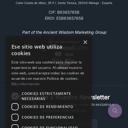
Calle Caleta de Vélez, 39 P.l. Santa Teresa, 29004 Málaga - España
CIF: B93657658
EROI: ESB93657658
Part of the Ancient Wisdom Marketing Group
×
Ese sitio web utiliza
cookies
Este sitio web usa cookies para mejorar la
experiencia del usuario. Al utilizar nuestro
sitio web, usted acepta todas las cookies de
acuerdo con nuestra Política de cookies.
Más información
COOKIES ESTRICTAMENTE
Suscríbete a Nuestra Newsletter
NECESARIAS
Recibe las últimas ofertas, novedades, contenido exclusivo y
COOKIES DE RENDIMIENTO
mucho más. Suscríbete hoy.
COOKIES DE PREFERENCIAS
Email address
COOKIES DE FUNCIONALIDAD