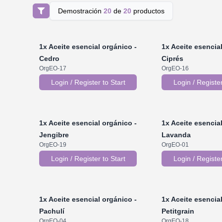
Demostración
20
de
20
productos
1x
Aceite esencial orgánico -
1x
Aceite esencial
Cedro
Ciprés
OrgEO-17
OrgEO-16
Login / Register to Start
Login / Register
1x
Aceite esencial orgánico -
1x
Aceite esencial
Jengibre
Lavanda
OrgEO-19
OrgEO-01
Login / Register to Start
Login / Register
1x
Aceite esencial orgánico -
1x
Aceite esencial
Pachulí
Petitgrain
OrgEO-04
OrgEO-18