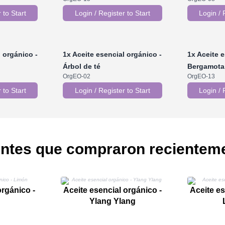
 to Start
Login / Register to Start
Login / 
 orgánico -
1x
Aceite esencial orgánico -
1x
Aceite e
Árbol de té
Bergamota
OrgEO-02
OrgEO-13
 to Start
Login / Register to Start
Login / 
entes que compraron recientem
orgánico -
Aceite esencial orgánico -
Aceite es
Ylang Ylang