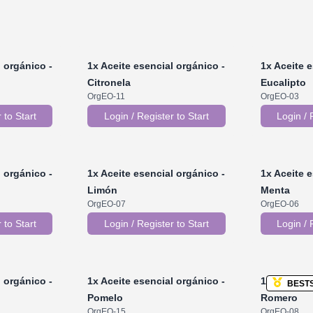
 orgánico -
1x
Aceite esencial orgánico -
1x
Aceite e
Citronela
Eucalipto
OrgEO-11
OrgEO-03
 to Start
Login / Register to Start
Login / 
 orgánico -
1x
Aceite esencial orgánico -
1x
Aceite e
Limón
Menta
OrgEO-07
OrgEO-06
 to Start
Login / Register to Start
Login / 
 orgánico -
1x
Aceite esencial orgánico -
1x
Aceite e
BEST
Pomelo
Romero
OrgEO-15
OrgEO-08