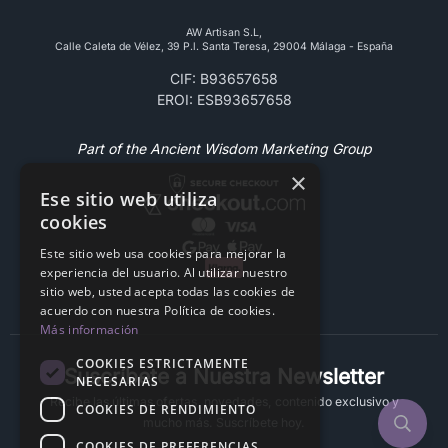
AW Artisan S.L,
Calle Caleta de Vélez, 39 P.l. Santa Teresa, 29004 Málaga - España
CIF: B93657658
EROI: ESB93657658
Part of the Ancient Wisdom Marketing Group
×
Ese sitio web utiliza
cookies
Este sitio web usa cookies para mejorar la
experiencia del usuario. Al utilizar nuestro
sitio web, usted acepta todas las cookies de
acuerdo con nuestra Política de cookies.
Más información
COOKIES ESTRICTAMENTE
Suscríbete a Nuestra Newsletter
NECESARIAS
Recibe las últimas ofertas, novedades, contenido exclusivo y
COOKIES DE RENDIMIENTO
mucho más. Suscríbete hoy.
COOKIES DE PREFERENCIAS