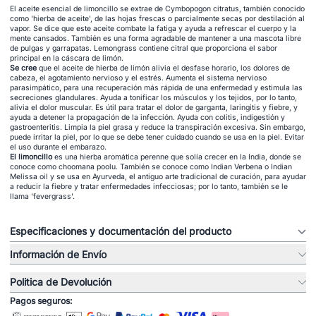
El aceite esencial de limoncillo se extrae de Cymbopogon citratus, también conocido
como 'hierba de aceite', de las hojas frescas o parcialmente secas por destilación al
vapor. Se dice que este aceite combate la fatiga y ayuda a refrescar el cuerpo y la
mente cansados. También es una forma agradable de mantener a una mascota libre
de pulgas y garrapatas. Lemongrass contiene citral que proporciona el sabor
principal en la cáscara de limón.
Se cree
que el aceite de hierba de limón alivia el desfase horario, los dolores de
cabeza, el agotamiento nervioso y el estrés. Aumenta el sistema nervioso
parasimpático, para una recuperación más rápida de una enfermedad y estimula las
secreciones glandulares. Ayuda a tonificar los músculos y los tejidos, por lo tanto,
alivia el dolor muscular. Es útil para tratar el dolor de garganta, laringitis y fiebre, y
ayuda a detener la propagación de la infección. Ayuda con colitis, indigestión y
gastroenteritis. Limpia la piel grasa y reduce la transpiración excesiva. Sin embargo,
puede irritar la piel, por lo que se debe tener cuidado cuando se usa en la piel. Evitar
el uso durante el embarazo.
El limoncillo
es una hierba aromática perenne que solía crecer en la India, donde se
conoce como choomana poolu. También se conoce como Indian Verbena o Indian
Melissa oil y se usa en Ayurveda, el antiguo arte tradicional de curación, para ayudar
a reducir la fiebre y tratar enfermedades infecciosas; por lo tanto, también se le
llama 'fevergrass'.
Especificaciones y documentación del producto
Información de Envío
Politica de Devolución
Pagos seguros: