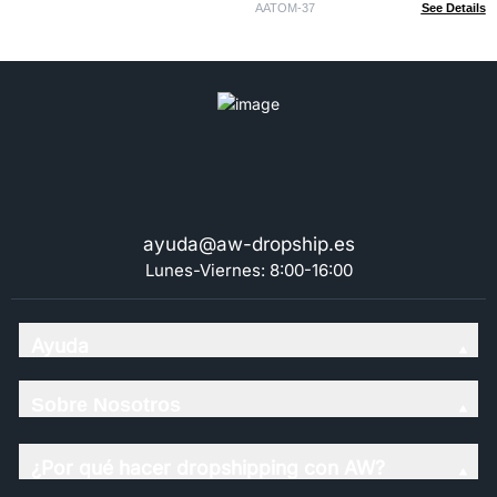
USB a C
AATOM-37
See Details
ayuda@aw-dropship.es
Lunes-Viernes: 8:00-16:00
Ayuda
Sobre Nosotros
¿Por qué hacer dropshipping con AW?