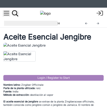
Aceites Esenciales 10ml
EO-24
Aceite Esencial Jengibre
Login / Register to Start
Nombre latino:
Zingiber Officinale
Parte de la planta utilizada:
raíz
Fuente:
India
Método de extracción:
destilación al vapor
El aceite esencial de jengibre
se extrae de la planta Zingiberaceae officinale,
también conocida como jengibre común o jengibre de Jamaica. El nombre de