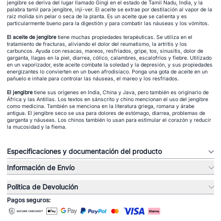
jengibre se deriva del lugar llamado Gingi en el estado de Tamil Nadu, India, y la
palabra tamil para jengibre, inji-ver. El aceite se extrae por destilación al vapor de la
raíz molida sin pelar o seca de la planta. Es un aceite que se calienta y es
particularmente bueno para la digestión y para combatir las náuseas y los vómitos.
El aceite de jengibre
tiene muchas propiedades terapéuticas. Se utiliza en el
tratamiento de fracturas, aliviando el dolor del reumatismo, la artritis y los
carbuncos. Ayuda con resacas, mareos, resfriados, gripe, tos, sinusitis, dolor de
garganta, llagas en la piel, diarrea, cólico, calambres, escalofríos y fiebre. Utilizado
en un vaporizador, este aceite combate la soledad y la depresión, y sus propiedades
energizantes lo convierten en un buen afrodisíaco. Ponga una gota de aceite en un
pañuelo e inhale para controlar las náuseas, el mareo y los resfriados.
El jengibre
tiene sus orígenes en India, China y Java, pero también es originario de
África y las Antillas. Los textos en sánscrito y chino mencionan el uso del jengibre
como medicina. También se menciona en la literatura griega, romana y árabe
antigua. El jengibre seco se usa para dolores de estómago, diarrea, problemas de
garganta y náuseas. Los chinos también lo usan para estimular el corazón y reducir
la mucosidad y la flema.
Especificaciones y documentación del producto
Información de Envío
Politica de Devolución
Pagos seguros: