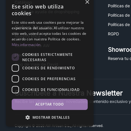
×
Catálogo
Ese sitio web utiliza
Políticas de
Centro de ayuda de dropshipping
cookies
Políticas de
Este sitio web usa cookies para mejorar la
Políticas de
Sobre Nosotros
experiencia del usuario. Al utilizar nuestro
sitio web, usted acepta todas las cookies de
RGPD
Nuestra Ética
acuerdo con nuestra Política de cookies.
Más información
Comienzos de AW
Showro
COOKIES ESTRICTAMENTE
Efecto Fénix
Reserva tu c
NECESARIAS
Blog de Viaje de David
COOKIES DE RENDIMIENTO
COOKIES DE PREFERENCIAS
COOKIES DE FUNCIONALIDAD
Suscríbete a Nuestra Newsletter
Recibe las últimas ofertas, novedades, contenido exclusivo 
ACEPTAR TODO
MOSTRAR DETALLES
Copyright © 2026 AW Artisan S.L., All rights reserved.