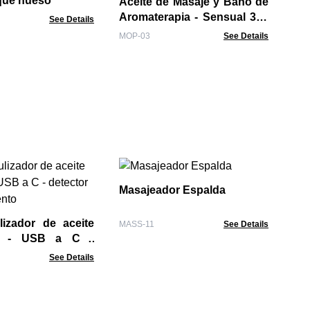
oque hueso
Aceite de Masaje y Baño de
Aromaterapia - Sensual 300
See Details
ml
MOP-03
See Details
Ac
Ag
Masajeador Espalda
BO-
lizador de aceite
MASS-11
See Details
a - USB a C -
de movimiento
See Details