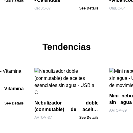
- Caléndula
- Albaric
See Details
OrgBO-07
See Details
OrgBO-04
Tendencias
- Vitamina
Mini nebu
sin agu
Nebulizador doble
See Details
detector 
(conmutable) de aceites
AATOM-39
esenciales sin agua - USB a
AATOM-37
See Details
C