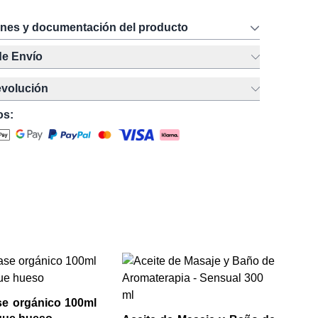
ones y documentación del producto
de Envío
evolución
os:
Ac
ar
Mu
se orgánico 100ml
MOP