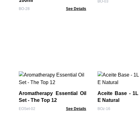
100ml
BO-03
BO-28
See Details
Aromatherapy Essential Oil
Aceite Base - 1L 
Set - The Top 12
E Natural
EOSet-02
See Details
BOz-16