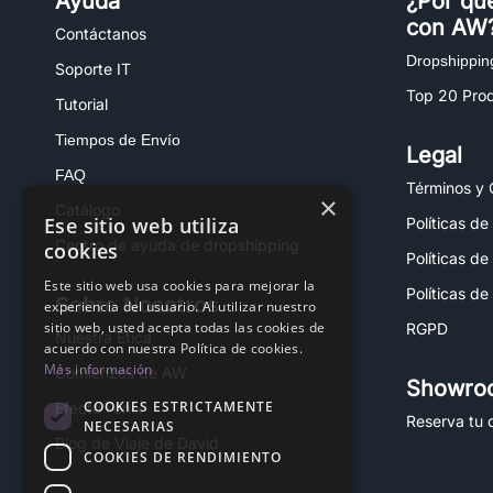
Ayuda
¿Por qu
con AW
Contáctanos
Dropshippin
Soporte IT
Top 20 Pro
Tutorial
Tiempos de Envío
Legal
FAQ
Términos y 
×
Catálogo
Ese sitio web utiliza
Políticas de
Centro de ayuda de dropshipping
cookies
Políticas de
Este sitio web usa cookies para mejorar la
Políticas de
Sobre Nosotros
experiencia del usuario. Al utilizar nuestro
sitio web, usted acepta todas las cookies de
RGPD
Nuestra Ética
acuerdo con nuestra Política de cookies.
Más información
Comienzos de AW
Showro
COOKIES ESTRICTAMENTE
Efecto Fénix
Reserva tu c
NECESARIAS
Blog de Viaje de David
COOKIES DE RENDIMIENTO