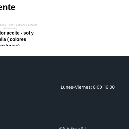
ente
r aceite - sol y
ella ( colores
leatorios)
Lunes-Viernes: 8:00-16:00
AW Artisan S.L,