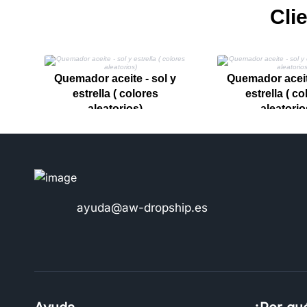
Cli
Quemador aceite - sol y
Quemador aceite
estrella ( colores
estrella ( co
aleatorios)
aleatorio
ayuda@aw-dropship.es