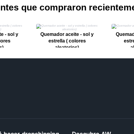
entes que compraron recientem
 - sol y
Quemador aceite - sol y
Quemado
lores
estrella ( colores
estr
s)
aleatorios)
a