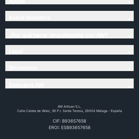
Ayuda
Sobre Nosotros
¿Por qué hacer dropshipping con AW?
Legal
Showroom
Descubre AW
AW Artisan S.L,
Calle Caleta de Vélez, 39 P.l. Santa Teresa, 29004 Málaga - España
CIF: B93657658
EROI: ESB93657658