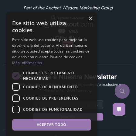
Part of the Ancient Wisdom Marketing Group
×
Ese sitio web utiliza
cookies
Este sitio web usa cookies para mejorar la
experiencia del usuario. Al utilizar nuestro
sitio web, usted acepta todas las cookies de
acuerdo con nuestra Política de cookies.
Más información
COOKIES ESTRICTAMENTE
Suscríbete a Nuestra Newsletter
NECESARIAS
Recibe las últimas ofertas, novedades, contenido exclusivo y
COOKIES DE RENDIMIENTO
mucho más. Suscríbete hoy.
COOKIES DE PREFERENCIAS
Email address
COOKIES DE FUNCIONALIDAD
Suscribir
ACEPTAR TODO