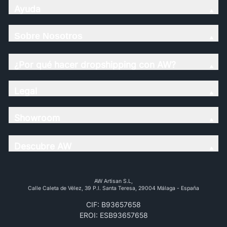
Ayuda
Sobre Nosotros
¿Por qué hacer dropshipping con AW?
Legal
Showroom
Descubre AW
AW Artisan S.L,
Calle Caleta de Vélez, 39 P.l. Santa Teresa, 29004 Málaga - España
CIF: B93657658
EROI: ESB93657658