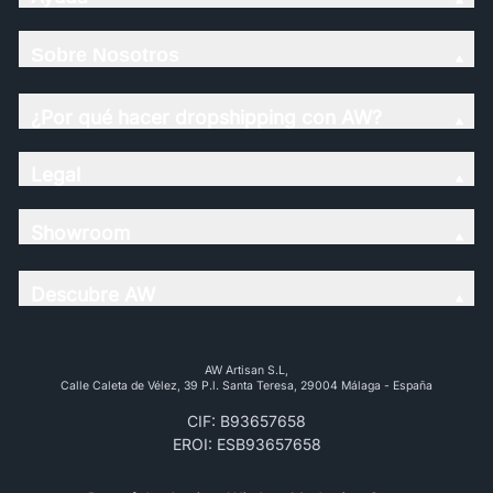
Sobre Nosotros
¿Por qué hacer dropshipping con AW?
Legal
Showroom
Descubre AW
AW Artisan S.L,
Calle Caleta de Vélez, 39 P.l. Santa Teresa, 29004 Málaga - España
CIF: B93657658
EROI: ESB93657658