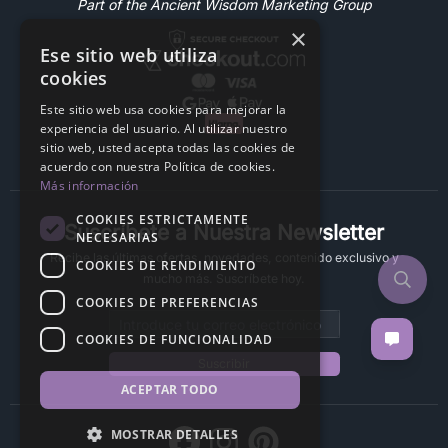
Part of the Ancient Wisdom Marketing Group
×
Ese sitio web utiliza
cookies
Este sitio web usa cookies para mejorar la
experiencia del usuario. Al utilizar nuestro
sitio web, usted acepta todas las cookies de
acuerdo con nuestra Política de cookies.
Más información
COOKIES ESTRICTAMENTE
Suscríbete a Nuestra Newsletter
NECESARIAS
Recibe las últimas ofertas, novedades, contenido exclusivo y
COOKIES DE RENDIMIENTO
mucho más. Suscríbete hoy.
COOKIES DE PREFERENCIAS
Email address
COOKIES DE FUNCIONALIDAD
Suscribir
ACEPTAR TODO
MOSTRAR DETALLES