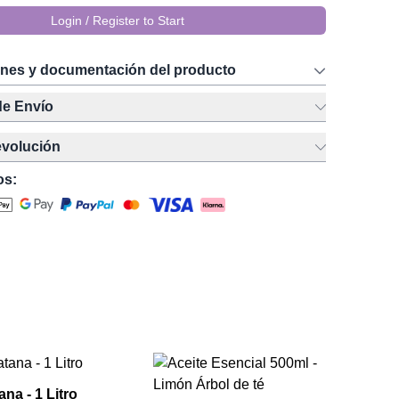
Login / Register to Start
ones y documentación del producto
de Envío
evolución
os:
Ac
Cil
na - 1 Litro