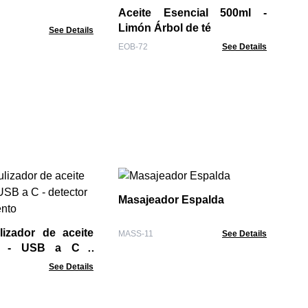
Aceite Esencial 500ml -
EOB
Limón Árbol de té
See Details
EOB-72
See Details
Ac
Ag
Masajeador Espalda
BO-
lizador de aceite
MASS-11
See Details
a - USB a C -
de movimiento
See Details