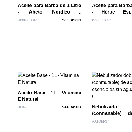
Aceite para Barba de 1 Litro
Aceite para Barba
- Abeto Nórdico -
- Hérpe Esp
¡Regenera!
¡Suaviza!
BeardoB-02
See Details
BeardoB-03
Aceite Base - 1L - Vitamina
E Natural
Nebulizado
BOz-16
See Details
(conmutable) d
esenciales sin ag
AATOM-37
C