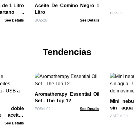
 de 1 Litro
Aceite De Comino Negro 1
artano -
Litro
BOZ-35
See Details
BOZ-28
See Details
Tendencias
Aromatherapy Essential Oil
Set - The Top 12
Mini nebu
sin agu
r doble
EOSet-02
See Details
detector 
e aceites
AATOM-39
ua - USB a
See Details