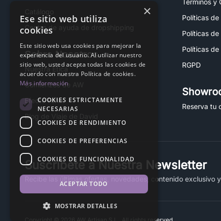
Términos y 
×
Catálogo
Ese sitio web utiliza
Políticas de
Centro de ayuda de dropshipping
cookies
Políticas de
Este sitio web usa cookies para mejorar la
Políticas de
Sobre Nosotros
experiencia del usuario. Al utilizar nuestro
sitio web, usted acepta todas las cookies de
RGPD
Nuestra Ética
acuerdo con nuestra Política de cookies.
Más información
Comienzos de AW
Showro
COOKIES ESTRICTAMENTE
Efecto Fénix
Reserva tu c
NECESARIAS
Blog de Viaje de David
COOKIES DE RENDIMIENTO
COOKIES DE PREFERENCIAS
COOKIES DE FUNCIONALIDAD
Suscríbete a Nuestra Newsletter
Recibe las últimas ofertas, novedades, contenido exclusivo 
ACEPTAR TODO
MOSTRAR DETALLES
Copyright © 2026 AW Artisan S.L., All rights reserved.